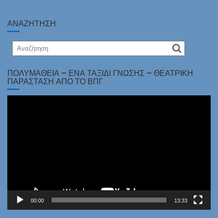
ΑΝΑΖΗΤΗΣΗ
ΠΟΛΥΜΆΘΕΙΑ – ΈΝΑ ΤΑΞΊΔΙ ΓΝΏΣΗΣ – ΘΕΑΤΡΙΚΉ
ΠΑΡΆΣΤΑΣΗ ΑΠΌ ΤΟ ΒΠΓ
Πρόγραμμα
Αναπαραγωγής
Βίντεο
00:00
13:33