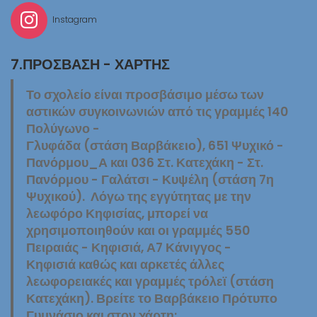
Instagram
7.ΠΡΌΣΒΑΣΗ - ΧΆΡΤΗΣ
Το σχολείο είναι προσβάσιμο μέσω των
αστικών συγκοινωνιών από τις γραμμές 140
Πολύγωνο -
Γλυφάδα (στάση Βαρβάκειο), 651 Ψυχικό -
Πανόρμου_Α και 036 Στ. Κατεχάκη - Στ.
Πανόρμου - Γαλάτσι - Κυψέλη (στάση 7η
Ψυχικού). Λόγω της εγγύτητας με την
λεωφόρο Κηφισίας, μπορεί να
χρησιμοποιηθούν και οι γραμμές 550
Πειραιάς - Κηφισιά, Α7 Κάνιγγος -
Κηφισιά καθώς και αρκετές άλλες
λεωφορειακές και γραμμές τρόλεϊ (στάση
Κατεχάκη). Βρείτε το Βαρβάκειο Πρότυπο
Γυμνάσιο και στον χάρτη: