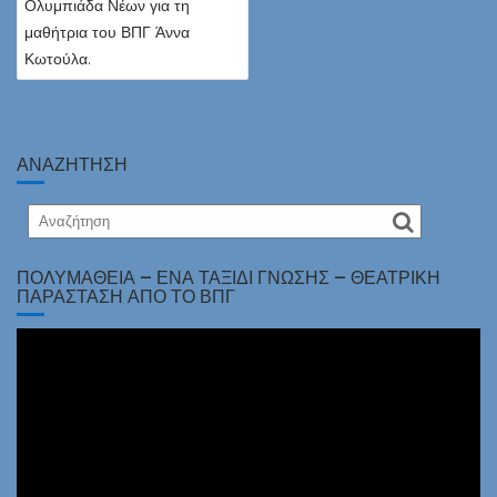
Ολυμπιάδα Νέων για τη
μαθήτρια του ΒΠΓ Άννα
Κωτούλα.
ΑΝΑΖΗΤΗΣΗ
ΠΟΛΥΜΆΘΕΙΑ – ΈΝΑ ΤΑΞΊΔΙ ΓΝΏΣΗΣ – ΘΕΑΤΡΙΚΉ
ΠΑΡΆΣΤΑΣΗ ΑΠΌ ΤΟ ΒΠΓ
Πρόγραμμα
Αναπαραγωγής
Βίντεο