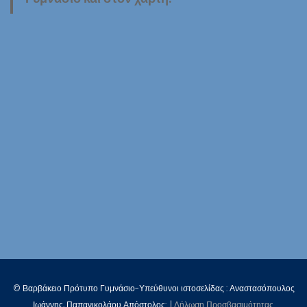
© Βαρβάκειο Πρότυπο Γυμνάσιο-Υπεύθυνοι ιστοσελίδας : Αναστασόπουλος
Ιωάννης, Παπανικολάου Απόστολος:. |
Δήλωση Προσβασιμότητας
.