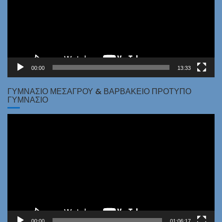
00:00
13:33
ΓΥΜΝΆΣΙΟ ΜΕΣΑΓΡΟΎ & ΒΑΡΒΆΚΕΙΟ ΠΡΌΤΥΠΟ
ΓΥΜΝΆΣΙΟ
Πρόγραμμα
Αναπαραγωγής
Βίντεο
00:00
01:06:17