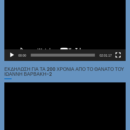
Αναπαραγωγής
Βίντεο
00:00
02:01:17
ΕΚΔΗΛΩΣΗ ΓΙΑ ΤΑ 200 ΧΡΟΝΙΑ ΑΠΟ ΤΟ ΘΑΝΑΤΟ ΤΟΥ
ΙΩΑΝΝΗ ΒΑΡΒΑΚΗ-2
Πρόγραμμα
Αναπαραγωγής
Βίντεο